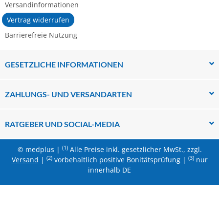
Versandinformationen
Vertrag widerrufen
Barrierefreie Nutzung
GESETZLICHE INFORMATIONEN
ZAHLUNGS- UND VERSANDARTEN
RATGEBER UND SOCIAL-MEDIA
(1)
© medplus |
Alle Preise inkl. gesetzlicher MwSt., zzgl.
(2)
(3)
Versand
|
vorbehaltlich positive Bonitätsprüfung |
nur
innerhalb DE