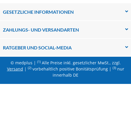
GESETZLICHE INFORMATIONEN
ZAHLUNGS- UND VERSANDARTEN
RATGEBER UND SOCIAL-MEDIA
(1)
© medplus |
Alle Preise inkl. gesetzlicher MwSt., zzgl.
(2)
(3)
Versand
|
vorbehaltlich positive Bonitätsprüfung |
nur
innerhalb DE