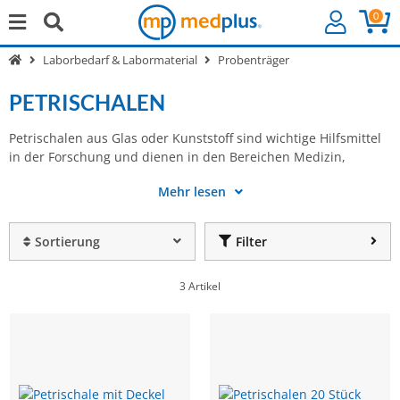
0
Laborbedarf & Labormaterial
Probenträger
PETRISCHALEN
Petrischalen aus Glas oder Kunststoff sind wichtige Hilfsmittel
Biologie und Chemie insbesondere der Kultivierung von
in der Forschung und dienen in den Bereichen Medizin,
Zellkulturen und Mikroorganismen. Bei medplus finden Sie die
Mehr lesen
Sortierung
Filter
3 Artikel