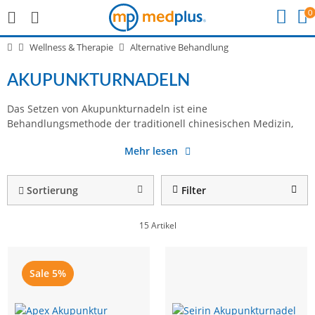
0
Wellness & Therapie
Alternative Behandlung
AKUPUNKTURNADELN
Das Setzen von Akupunkturnadeln ist eine
die das sogenannte Qi wieder zum freien Fließen bringen soll.
Therapieformen, z.B. Dauernadeln, die Sie auch in unserem
Behandlungsmethode der traditionell chinesischen Medizin,
Hierbei gibt es Akupunkturnadeln für verschiedene
Mehr lesen
Sortierung
Filter
15 Artikel
Sale 5%