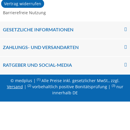
Vertrag widerrufen
Barrierefreie Nutzung
GESETZLICHE INFORMATIONEN
ZAHLUNGS- UND VERSANDARTEN
RATGEBER UND SOCIAL-MEDIA
(1)
© medplus |
Alle Preise inkl. gesetzlicher MwSt., zzgl.
(2)
(3)
Versand
|
vorbehaltlich positive Bonitätsprüfung |
nur
innerhalb DE