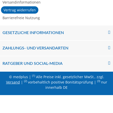
Versandinformationen
Vertrag widerrufen
Barrierefreie Nutzung
GESETZLICHE INFORMATIONEN
ZAHLUNGS- UND VERSANDARTEN
RATGEBER UND SOCIAL-MEDIA
(1)
© medplus |
Alle Preise inkl. gesetzlicher MwSt., zzgl.
(2)
(3)
Versand
|
vorbehaltlich positive Bonitätsprüfung |
nur
innerhalb DE