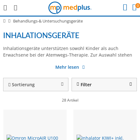
0
Behandlungs-& Untersuchungsgeräte
INHALATIONSGERÄTE
Inhalationsgeräte unterstützen sowohl Kinder als auch
Ihnen hierbei Düsenvernebler, Ultraschallvernebler sowie
Erwachsene bei der Atemwegs-Therapie. Zur Auswahl stehen
Membranvernebler. Passendes Zubehör für Ihr Inhaliergerät
Mehr lesen
Sortierung
Filter
28 Artikel