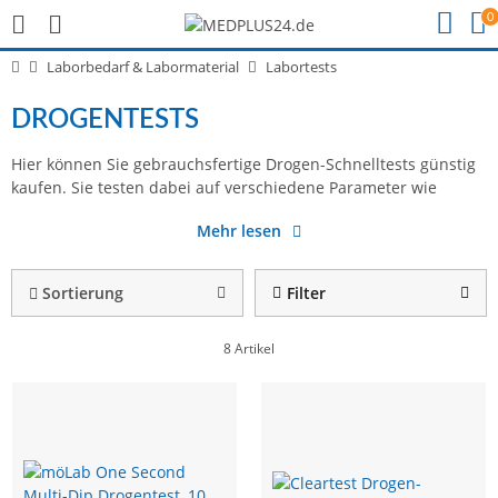
0
Laborbedarf & Labormaterial
Labortests
DROGENTESTS
Hier können Sie gebrauchsfertige Drogen-Schnelltests günstig
Amphetamin, Ecstasy oder Kokain und liefern schnelle
Speicheltest oder die MTD Urin-Drogenteststreifen
kaufen. Sie testen dabei auf verschiedene Parameter wie
Ergebnisse. So eignet sich beispielsweise der Cleartest
Mehr lesen
Sortierung
Filter
8 Artikel