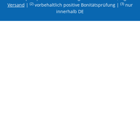
(2)
(3)
Versand
|
vorbehaltlich positive Bonitätsprüfung |
nur
innerhalb DE