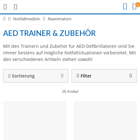
0
Notfallmedizin
Reanimation
AED TRAINER & ZUBEHÖR
Mit den Trainern und Zubehör für AED-Defibrillatoren sind Sie
immer bestens auf mögliche Notfallsituationen vorbereitet. Mit
den verschiedenen Artikeln stehen sowohl
Übungsmöglichkeiten für den Ernstfall als auch alle nötigen
Ersatz- und Zubehörteile zur Verfügung.
Sortierung
Filter
Mehr lesen
26 Artikel