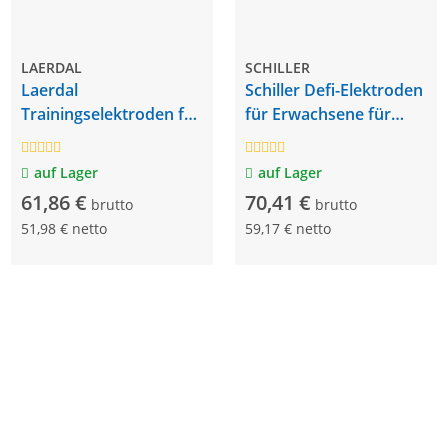
LAERDAL
SCHILLER
Laerdal
Schiller Defi-Elektroden
Trainingselektroden für
für Erwachsene für
AED Trainer 2 & 3,
FRED PA-1, 1 Paar,
Erwachsene
vorkonnektiert
auf Lager
auf Lager
61,86 €
70,41 €
brutto
brutto
51,98 € netto
59,17 € netto