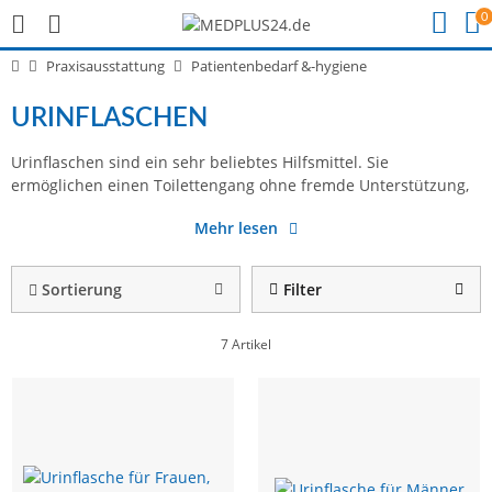
0
Praxisausstattung
Patientenbedarf &-hygiene
URINFLASCHEN
Urinflaschen sind ein sehr beliebtes Hilfsmittel. Sie
sodass sie sowohl für Patienten als auch pflegerisches Personal
wir Ihnen verschiedene Modelle sowie eine Beratung, um
ermöglichen einen Toilettengang ohne fremde Unterstützung,
eine enorme Erleichterung darstellen. Auf dieser Seite bieten
Mehr lesen
Sortierung
Filter
7 Artikel