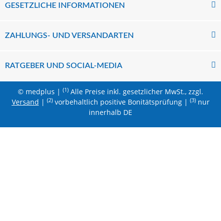
GESETZLICHE INFORMATIONEN
ZAHLUNGS- UND VERSANDARTEN
RATGEBER UND SOCIAL-MEDIA
(1)
© medplus |
Alle Preise inkl. gesetzlicher MwSt., zzgl.
(2)
(3)
Versand
|
vorbehaltlich positive Bonitätsprüfung |
nur
innerhalb DE