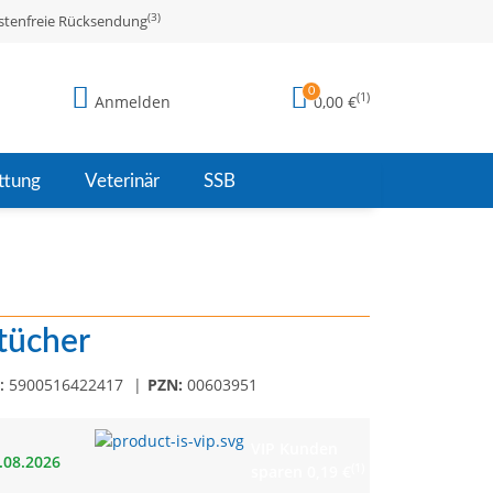
(3)
stenfreie Rücksendung
0
(1)
Anmelden
0,00 €
ttung
Veterinär
SSB
tücher
:
5900516422417
PZN:
00603951
VIP Kunden
8.08.2026
(1)
sparen 0,19 €