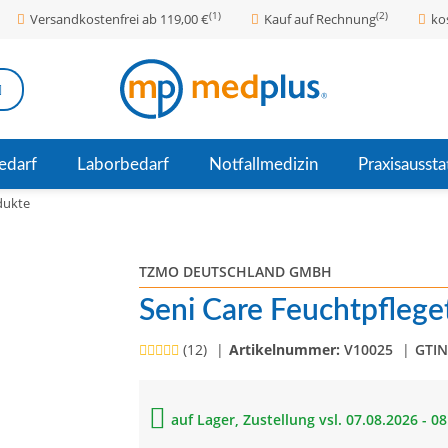
(1)
(2)
Versandkostenfrei ab 119,00 €
Kauf auf Rechnung
ko
edarf
Laborbedarf
Notfallmedizin
Praxisaussta
dukte
TZMO DEUTSCHLAND GMBH
Seni Care Feuchtpflege
(12)
Artikelnummer:
V10025
GTIN
auf Lager, Zustellung vsl. 07.08.2026 - 0