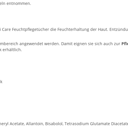
nzeln entnommen.
i Care Feuchtpflegetücher die Feuchterhaltung der Haut. Entzü
timbereich angewendet werden. Damit eignen sie sich auch zur
Pfl
 erhältlich.
ck
heryl Acetate, Allantoin, Bisabolol, Tetrasodium Glutamate Diaceta