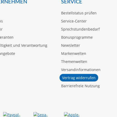
ERNEHMEN
SERVICE
Bestellstatus prüfen
ns
Service-Center
er
Sprechstundenbedarf
feranten
Bonusprogramme
tigkeit und Verantwortung
Newsletter
angebote
Markenwelten
Themenwelten
Versandinformationen
Vertrag widerrufen
Barrierefreie Nutzung