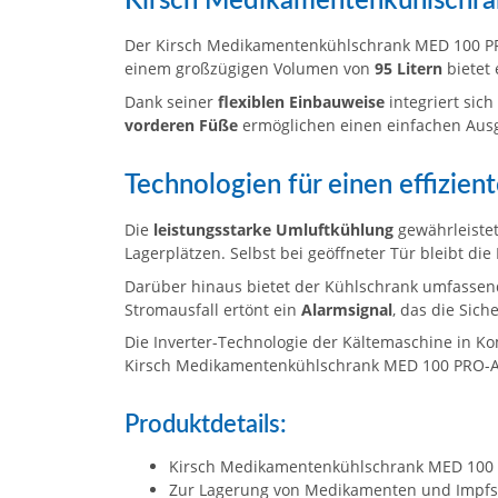
Kirsch Medikamentenkühlsch
Der Kirsch Medikamentenkühlschrank MED 100 PRO
einem großzügigen Volumen von
95 Litern
bietet 
Dank seiner
flexiblen Einbauweise
integriert sic
vorderen Füße
ermöglichen einen einfachen Aus
Technologien für einen effizie
Die
leistungsstarke Umluftkühlung
gewährleiste
Lagerplätzen. Selbst bei geöffneter Tür bleibt di
Darüber hinaus bietet der Kühlschrank umfassen
Stromausfall ertönt ein
Alarmsignal
, das die Sic
Die Inverter-Technologie der Kältemaschine in Ko
Kirsch Medikamentenkühlschrank MED 100 PRO-
Produktdetails:
Kirsch Medikamentenkühlschrank MED 100
Zur Lagerung von Medikamenten und Impfs