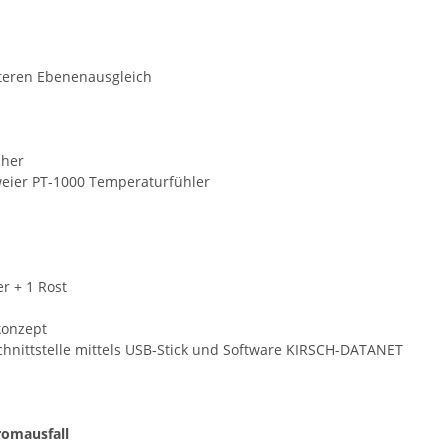
hteren Ebenenausgleich
her
eier PT-1000 Temperaturfühler
r + 1 Rost
konzept
nittstelle mittels USB-Stick und Software KIRSCH-DATANET
romausfall