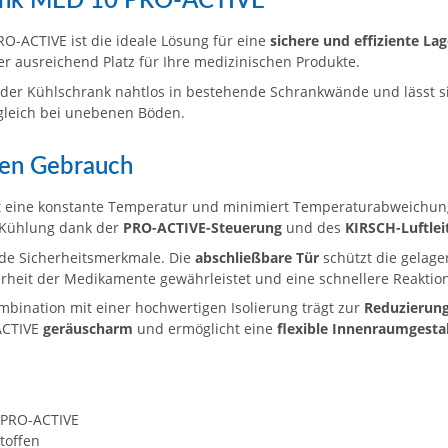
rank MED 10 PRO-ACTIVE
-ACTIVE ist die ideale Lösung für eine
sichere und effiziente L
er ausreichend Platz für Ihre medizinischen Produkte.
h der Kühlschrank nahtlos in bestehende Schrankwände und lässt s
gleich bei unebenen Böden.
nten Gebrauch
t eine konstante Temperatur und minimiert Temperaturabweichun
e Kühlung dank der
PRO-ACTIVE-Steuerung
und des
KIRSCH-Luftle
de Sicherheitsmerkmale. Die
abschließbare Tür
schützt die gelage
herheit der Medikamente gewährleistet und eine schnellere Reaktion
mbination mit einer hochwertigen Isolierung trägt zur
Reduzierung
ACTIVE
geräuscharm
und ermöglicht eine
flexible Innenraumgesta
 PRO-ACTIVE
toffen