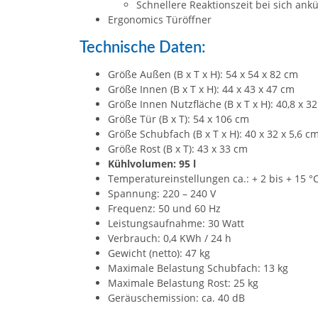
Schnellere Reaktionszeit bei sich an
Ergonomics Türöffner
Technische Daten:
Größe Außen (B x T x H): 54 x 54 x 82 cm
Größe Innen (B x T x H): 44 x 43 x 47 cm
Größe Innen Nutzfläche (B x T x H): 40,8 x 3
Größe Tür (B x T): 54 x 106 cm
Größe Schubfach (B x T x H): 40 x 32 x 5,6 c
Größe Rost (B x T): 43 x 33 cm
Kühlvolumen: 95 l
Temperatureinstellungen ca.: + 2 bis + 15 °
Spannung: 220 – 240 V
Frequenz: 50 und 60 Hz
Leistungsaufnahme: 30 Watt
Verbrauch: 0,4 KWh / 24 h
Gewicht (netto): 47 kg
Maximale Belastung Schubfach: 13 kg
Maximale Belastung Rost: 25 kg
Geräuschemission: ca. 40 dB