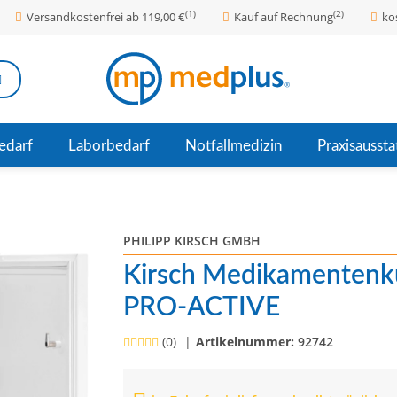
(1)
(2)
Versandkostenfrei ab 119,00 €
Kauf auf Rechnung
ko
edarf
Laborbedarf
Notfallmedizin
Praxisaussta
PHILIPP KIRSCH GMBH
Kirsch Medikamentenk
PRO-ACTIVE
(0)
Artikelnummer:
92742