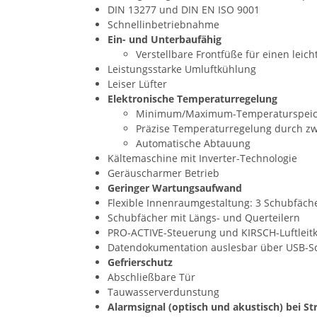
DIN 13277 und DIN EN ISO 9001
Schnellinbetriebnahme
Ein- und Unterbaufähig
Verstellbare Frontfüße für einen leic
Leistungsstarke Umluftkühlung
Leiser Lüfter
Elektronische Temperaturregelung
Minimum/Maximum-Temperaturspeic
Präzise Temperaturregelung durch zw
Automatische Abtauung
Kältemaschine mit Inverter-Technologie
Geräuscharmer Betrieb
Geringer Wartungsaufwand
Flexible Innenraumgestaltung: 3 Schubfäche
Schubfächer mit Längs- und Querteilern
PRO-ACTIVE-Steuerung und KIRSCH-Luftleit
Datendokumentation auslesbar über USB-Sch
Gefrierschutz
Abschließbare Tür
Tauwasserverdunstung
Alarmsignal (optisch und akustisch) bei St