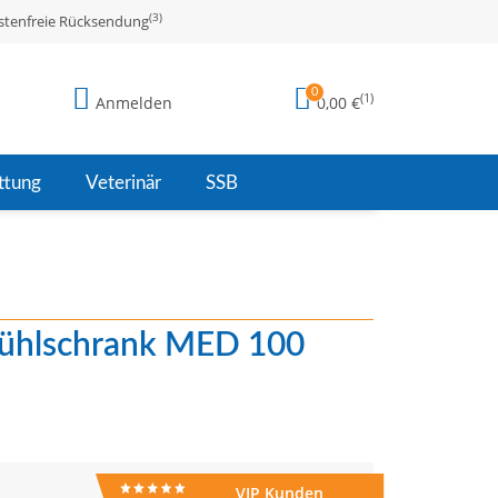
(3)
stenfreie Rücksendung
0
(1)
Anmelden
0,00 €
ttung
Veterinär
SSB
ühlschrank MED 100
VIP Kunden