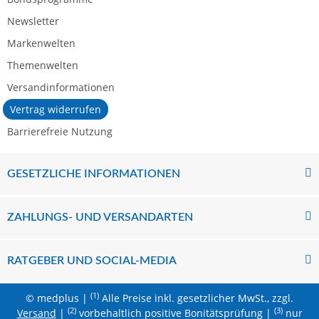
Newsletter
Markenwelten
Themenwelten
Versandinformationen
Vertrag widerrufen
Barrierefreie Nutzung
GESETZLICHE INFORMATIONEN
ZAHLUNGS- UND VERSANDARTEN
RATGEBER UND SOCIAL-MEDIA
(1)
© medplus |
Alle Preise inkl. gesetzlicher MwSt., zzgl.
(2)
(3)
Versand
|
vorbehaltlich positive Bonitätsprüfung |
nur