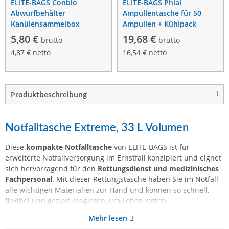
ELITE-BAGS Conbio
ELITE-BAGS Phial
Abwurfbehälter
Ampullentasche für 50
Kanülensammelbox
Ampullen + Kühlpack
5,80 €
19,68 €
brutto
brutto
4,87 € netto
16,54 € netto
Produktbeschreibung
Notfalltasche Extreme, 33 L Volumen
Diese
kompakte Notfalltasche
von ELITE-BAGS ist für
erweiterte Notfallversorgung im Ernstfall konzipiert und eignet
sich hervorragend für den
Rettungsdienst und medizinisches
Fachpersonal
. Mit dieser Rettungstasche haben Sie im Notfall
alle wichtigen Materialien zur Hand und können so schnell,
flexibel und gezielt reagieren, um Leben retten.
Mehr lesen