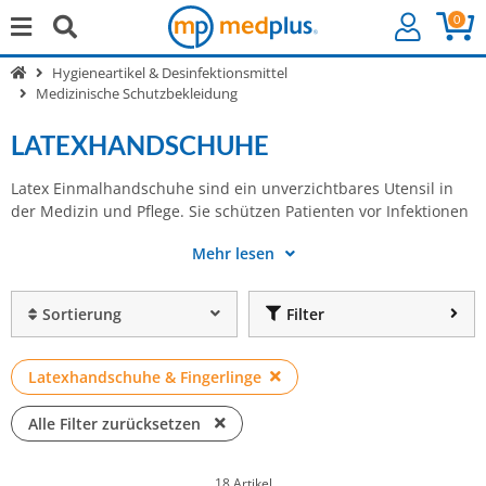
0
Hygieneartikel & Desinfektionsmittel
Medizinische Schutzbekleidung
LATEXHANDSCHUHE
Latex Einmalhandschuhe sind ein unverzichtbares Utensil in
und das medizinische Personal vor Kontamination. Durch ihre
der Medizin und Pflege. Sie schützen Patienten vor Infektionen
hohe Elastizität passen sie sich perfekt an die Hand an und
Mehr lesen
Sortierung
Filter
Latexhandschuhe & Fingerlinge
Alle Filter zurücksetzen
18 Artikel