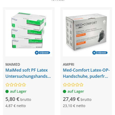
MAIMED
AMPRI
MaiMed soft PF Latex
Med-Comfort Latex-OP-
Untersuchungshandsch
Handschuhe, puderfrei,
uhe
50 Paar
auf Lager
auf Lager
5,80 €
27,49 €
brutto
brutto
4,87 € netto
23,10 € netto