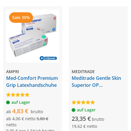
Sale 30%
AMPRI
MEDITRADE
Med-Comfort Premium
Meditrade Gentle Skin
Grip Latexhandschuhe
Superior OP
Handschuhe, 50 Paar
auf Lager
4,83 €
auf Lager
ab
brutto
23,35 €
ab
4,06 € netto
5,80 €
brutto
netto
19,62 € netto
0,05 € pro 1 Stück brutto