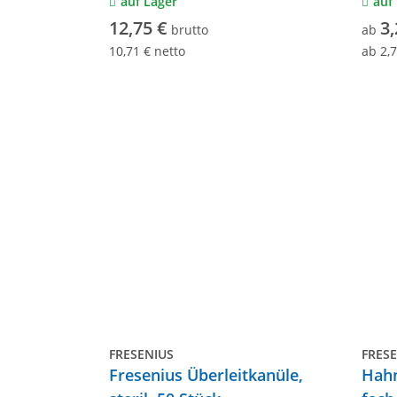
auf Lager
auf
12,75 €
3,
brutto
ab
10,71 € netto
ab
2,
FRESENIUS
FRES
Fresenius Überleitkanüle,
Hahn