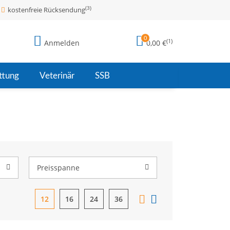
(3)
kostenfreie Rücksendung
0
(1)
Anmelden
0,00 €
ttung
Veterinär
SSB
Preisspanne
12
16
24
36