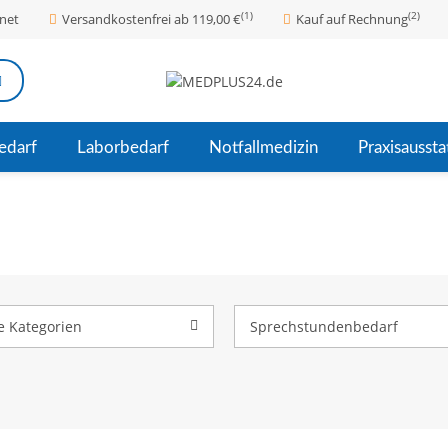
(1)
(2)
net
Versandkostenfrei ab 119,00 €
Kauf auf Rechnung
edarf
Laborbedarf
Notfallmedizin
Praxisaussta
le Kategorien
Sprechstundenbedarf