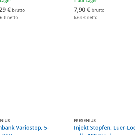
 Lager
auf Lager
29 €
7,90 €
brutto
brutto
76 € netto
6,64 € netto
ENIUS
FRESENIUS
bank Variostop, 5-
Injekt Stopfen, Luer-Lo